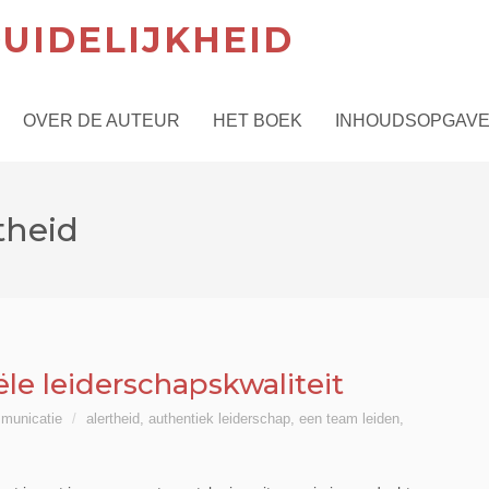
UIDELIJKHEID
OVER DE AUTEUR
HET BOEK
INHOUDSOPGAV
theid
ële leiderschapskwaliteit
municatie
alertheid
,
authentiek leiderschap
,
een team leiden
,