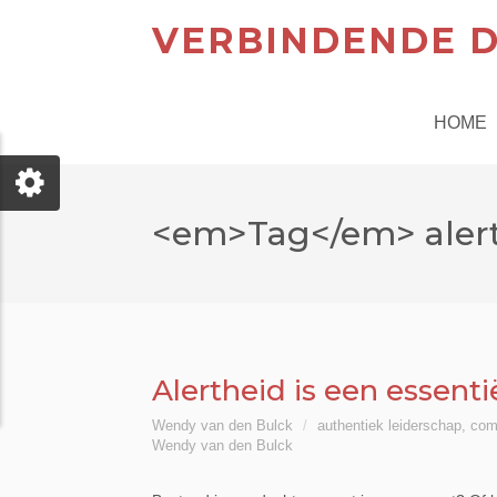
VERBINDENDE D
HOME
<em>Tag</em> aler
Alertheid is een essenti
Wendy van den Bulck
authentiek leiderschap
,
com
Wendy van den Bulck